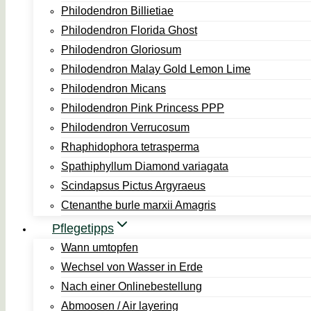
Philodendron Billietiae
Philodendron Florida Ghost
Philodendron Gloriosum
Philodendron Malay Gold Lemon Lime
Philodendron Micans
Philodendron Pink Princess PPP
Philodendron Verrucosum
Rhaphidophora tetrasperma
Spathiphyllum Diamond variagata
Scindapsus Pictus Argyraeus
Ctenanthe burle marxii Amagris
Pflegetipps
Wann umtopfen
Wechsel von Wasser in Erde
Nach einer Onlinebestellung
Abmoosen / Air layering