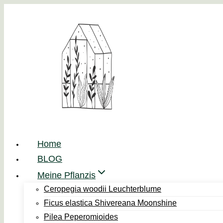
Zum
Inhalt
springen
Home
BLOG
Meine Pflanzis
Ceropegia woodii Leuchterblume
Ficus elastica Shivereana Moonshine
Pilea Peperomioides