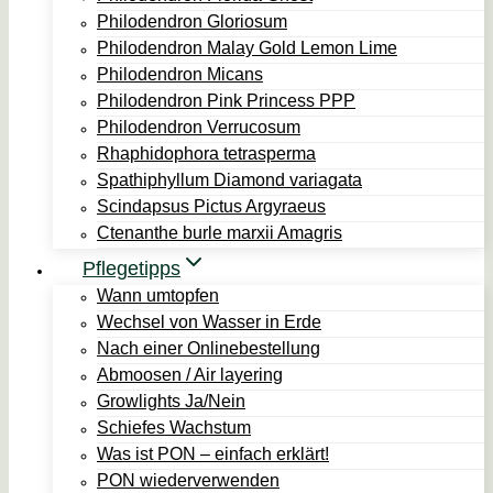
Philodendron Gloriosum
Philodendron Malay Gold Lemon Lime
Philodendron Micans
Philodendron Pink Princess PPP
Philodendron Verrucosum
Rhaphidophora tetrasperma
Spathiphyllum Diamond variagata
Scindapsus Pictus Argyraeus
Ctenanthe burle marxii Amagris
Pflegetipps
Wann umtopfen
Wechsel von Wasser in Erde
Nach einer Onlinebestellung
Abmoosen / Air layering
Growlights Ja/Nein
Schiefes Wachstum
Was ist PON – einfach erklärt!
PON wiederverwenden