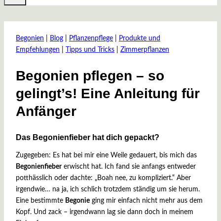
Begonien
|
Blog
|
Pflanzenpflege
|
Produkte und
Empfehlungen
|
Tipps und Tricks
|
Zimmerpflanzen
Begonien pflegen – so
gelingt’s! Eine Anleitung für
Anfänger
Das Begonienfieber hat dich gepackt?
Von
13.
pflanzenjunkie
Mai
Zugegeben: Es hat bei mir eine Weile gedauert, bis mich das
2025
13.
Begonienfieber
erwischt hat. Ich fand sie anfangs entweder
Mai
potthässlich oder dachte: „Boah nee, zu kompliziert.“ Aber
2025
irgendwie… na ja, ich schlich trotzdem ständig um sie herum.
Eine bestimmte
Begonie
ging mir einfach nicht mehr aus dem
Kopf. Und zack – irgendwann lag sie dann doch in meinem