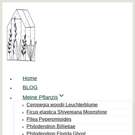
Zum
Inhalt
springen
Home
BLOG
Meine Pflanzis
Ceropegia woodii Leuchterblume
Ficus elastica Shivereana Moonshine
Pilea Peperomioides
Philodendron Billietiae
Philodendron Florida Ghost