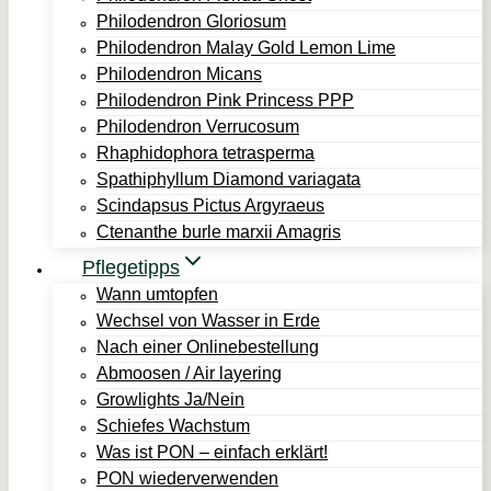
Philodendron Gloriosum
Philodendron Malay Gold Lemon Lime
Philodendron Micans
Philodendron Pink Princess PPP
Philodendron Verrucosum
Rhaphidophora tetrasperma
Spathiphyllum Diamond variagata
Scindapsus Pictus Argyraeus
Ctenanthe burle marxii Amagris
Pflegetipps
Wann umtopfen
Wechsel von Wasser in Erde
Nach einer Onlinebestellung
Abmoosen / Air layering
Growlights Ja/Nein
Schiefes Wachstum
Was ist PON – einfach erklärt!
PON wiederverwenden