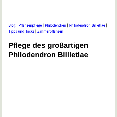
Blog
|
Pflanzenpflege
|
Philodendren
|
Philodendron Billietiae
|
Tipps und Tricks
|
Zimmerpflanzen
Pflege des großartigen
Philodendron Billietiae
Von
31.
pflanzenjunkie
Mai
2023
23.
September
2024