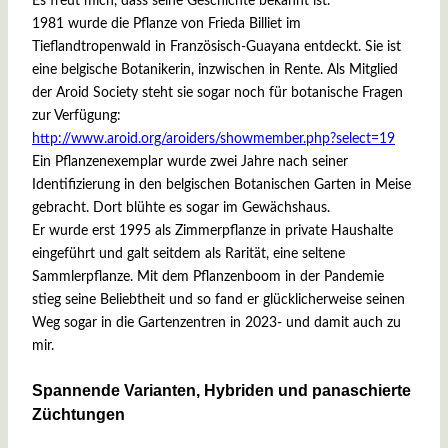
Es freut mich, dass seine Geschichte bekannt ist.
1981 wurde die Pflanze von Frieda Billiet im
Tieflandtropenwald in Französisch-Guayana entdeckt. Sie ist
eine belgische Botanikerin, inzwischen in Rente. Als Mitglied
der Aroid Society steht sie sogar noch für botanische Fragen
zur Verfügung:
http://www.aroid.org/aroiders/showmember.php?select=
1
9
Ein Pflanzenexemplar wurde zwei Jahre nach seiner
Identifizierung in den belgischen Botanischen Garten in Meise
gebracht. Dort blühte es sogar im Gewächshaus.
Er wurde erst 1995 als Zimmerpflanze in private Haushalte
eingeführt und galt seitdem als Rarität, eine seltene
Sammlerpflanze. Mit dem Pflanzenboom in der Pandemie
stieg seine Beliebtheit und so fand er glücklicherweise seinen
Weg sogar in die Gartenzentren in 2023- und damit auch zu
mir.
Spannende Varianten, Hybriden und panaschierte
Züchtungen