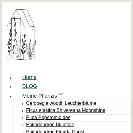
Zum
Inhalt
springen
Home
BLOG
Meine Pflanzis
Ceropegia woodii Leuchterblume
Ficus elastica Shivereana Moonshine
Pilea Peperomioides
Philodendron Billietiae
Philodendron Florida Ghost