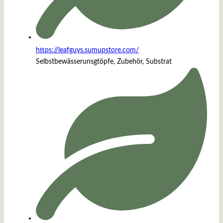
https://leafguys.sumupstore.com/
Selbstbewässerunsgtöpfe, Zubehör, Substrat