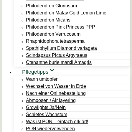
Philodendron Gloriosum
Philodendron Malay Gold Lemon Lime
Philodendron Micans
Philodendron Pink Princess PPP
Philodendron Verrucosum
Rhaphidophora tetrasperma
Spathiphyllum Diamond variagata
Scindapsus Pictus Argyraeus
Ctenanthe burle marxii Amagris
Pflegetipps
Wann umtopfen
Wechsel von Wasser in Erde
Nach einer Onlinebestellung
Abmoosen / Air layering
Growlights Ja/Nein
Schiefes Wachstum
Was ist PON – einfach erklärt!
PON wiederverwenden