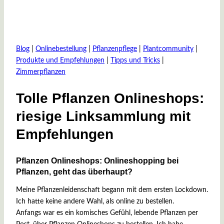
Blog
|
Onlinebestellung
|
Pflanzenpflege
|
Plantcommunity
|
Produkte und Empfehlungen
|
Tipps und Tricks
|
Zimmerpflanzen
Tolle Pflanzen Onlineshops:
riesige Linksammlung mit
Empfehlungen
Pflanzen Onlineshops: Onlineshopping bei
Von
26.
pflanzenjunkie
Pflanzen, geht das überhaupt?
April
2021
28.
Meine Pflanzenleidenschaft begann mit dem ersten Lockdown.
April
Ich hatte keine andere Wahl, als online zu bestellen.
2025
Anfangs war es ein komisches Gefühl, lebende Pflanzen per