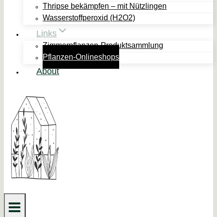
Thripse bekämpfen – mit Nützlingen
Wasserstoffperoxid (H2O2)
Links
Zimmerpflanzen-Produktsammlung
Pflanzen-Onlineshops
About